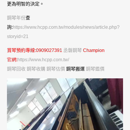
更為明智的決定。
鋼琴年份
查
詢:
https://www.hcpp.com.tw/modules/news/article.php?
storyid=21
賞琴
預約專線
:0909027391
丞磐鋼琴
C
hampion
官網:
https://www.hcpp.com.tw/
鋼琴回收
鋼琴收購
鋼琴估價
鋼琴搬運
鋼琴鑑價