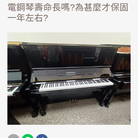
電鋼琴壽命長嗎?為甚麼才保固
一年左右?