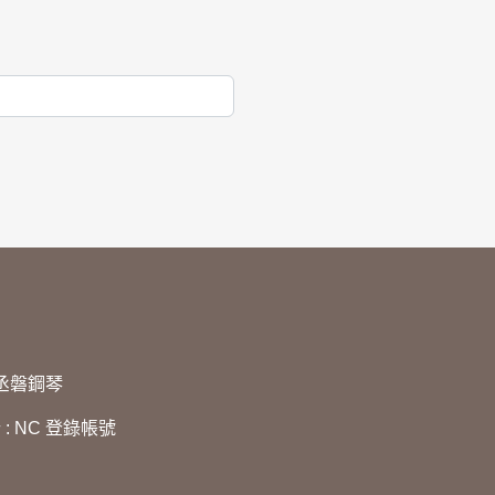
5 丞磐鋼琴
計
:
NC
登錄帳號