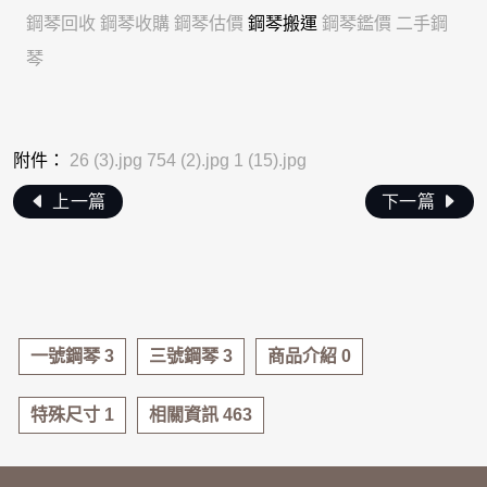
鋼琴回收
鋼琴收購
鋼琴估價
鋼琴搬運
鋼琴鑑價
二手鋼
琴
附件：
26 (3).jpg
754 (2).jpg
1 (15).jpg
上一篇
下一篇
一號鋼琴 3
三號鋼琴 3
商品介紹 0
特殊尺寸 1
相關資訊 463