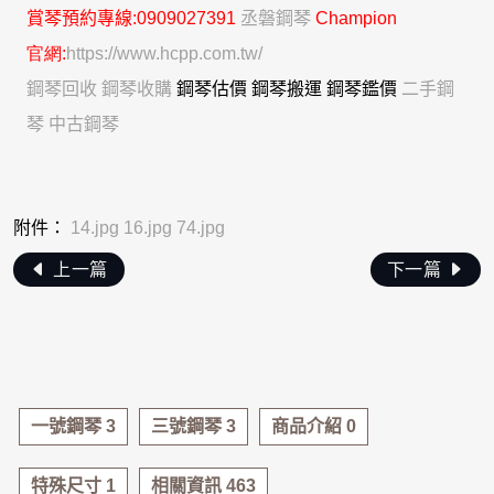
賞琴
預約專線
:0909027391
丞磐鋼琴
C
hampion
官網:
https://www.hcpp.com.tw/
鋼琴回收
鋼琴收購
鋼琴估價 鋼琴搬運 鋼琴鑑價
二手鋼
琴
中古鋼琴
附件：
14.jpg
16.jpg
74.jpg
上一篇
下一篇
一號鋼琴 3
三號鋼琴 3
商品介紹 0
特殊尺寸 1
相關資訊 463