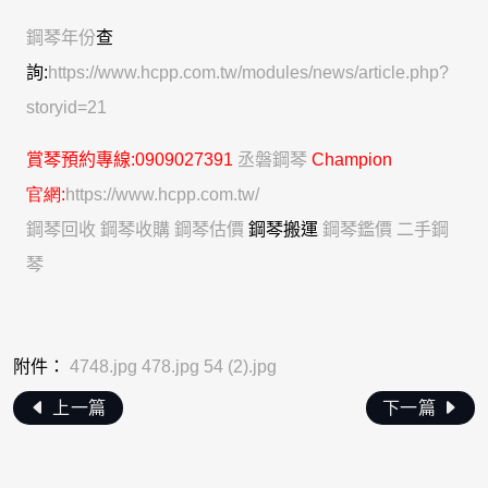
鋼琴年份
查
詢:
https://www.hcpp.com.tw/modules/news/article.php?
storyid=21
賞琴
預約專線
:0909027391
丞磐鋼琴
C
hampion
官網:
https://www.hcpp.com.tw/
鋼琴回收
鋼琴收購
鋼琴估價
鋼琴搬運
鋼琴鑑價
二手鋼
琴
附件：
4748.jpg
478.jpg
54 (2).jpg
上一篇
下一篇