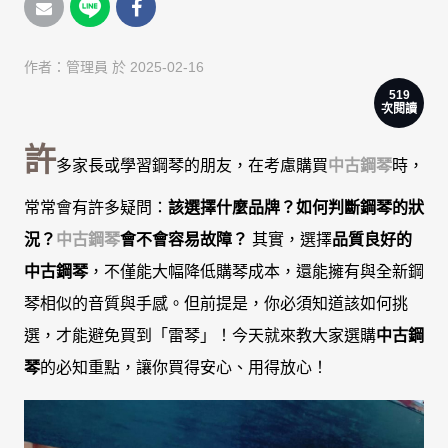
作者：
管理員
於 2025-02-16
519
次閱讀
許
多家長或學習鋼琴的朋友，在考慮購買
中古鋼琴
時，
常常會有許多疑問：
該選擇什麼品牌？如何判斷鋼琴的狀
況？
中古鋼琴
會不會容易故障？
其實，選擇
品質良好的
中古鋼琴
，不僅能大幅降低購琴成本，還能擁有與全新鋼
琴相似的音質與手感。但前提是，你必須知道該如何挑
選，才能避免買到「雷琴」！今天就來教大家選購
中古鋼
琴
的必知重點，讓你買得安心、用得放心！