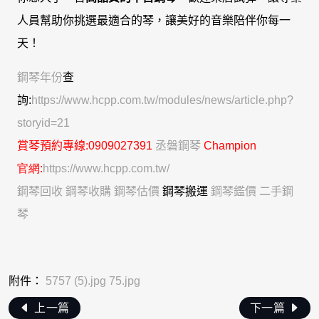
人員幫助你挑選最適合的琴，讓美好的音樂陪伴你每一
天！
鋼琴年份
查
詢:
https://www.hcpp.com.tw/modules/news/article.php?
storyid=21
賞琴
預約專線
:0909027391
丞磐鋼琴
C
hampion
官網:
https://www.hcpp.com.tw/
鋼琴回收
鋼琴收購
鋼琴估價
鋼琴搬運
鋼琴鑑價
二手鋼
琴
附件：
5757 (5).jpg
75.jpg
上一篇
下一篇