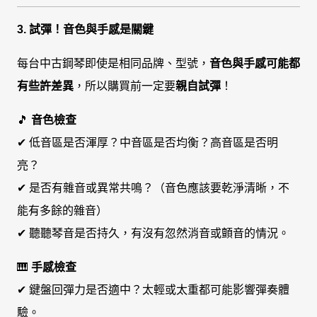
3. 試彈！音色與手感是關鍵
每台中古鋼琴即使是相同品牌、型號，
音色與手感可能都
有些許差異
，所以購買前一定要
親自試彈
！
🎵
音色檢查
✔ 低音區是否渾厚？中音區是否均衡？高音區是否明
亮？
✔ 是否有雜音或異常共鳴？（音色應該要乾淨清晰，不
能有多餘的雜音）
✔ 聽聽琴音是否持久，有沒有忽然消音或顫音的情況。
🎹
手感檢查
✔ 鍵盤回彈力是否適中？太輕或太重都可能影響彈奏體
驗。