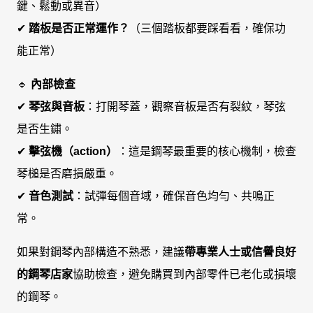
鍵、鬆動或異音）
✔
踏板是否正常運作？
（三個踏板都要踩看看，確保功
能正常）
🔹
內部檢查
✔
琴弦與音板
：打開琴蓋，觀察音板是否有裂紋，琴弦
是否生鏽。
✔
擊弦機（action）
：這是鋼琴最重要的核心機制，檢查
琴槌是否磨損嚴重。
✔
音色測試
：試彈每個音域，確保音色均勻、共鳴正
常。
如果對鋼琴內部構造不熟悉，建議
帶專業人士或信譽良好
的鋼琴店家
協助檢查，避免購買到內部零件已老化或損壞
的鋼琴。