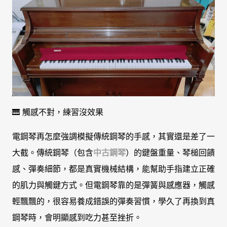
🎹 觸感不對，練習沒效果
電鋼琴再怎麼強調模擬傳統鋼琴的手感，其實還是差了一
大截。傳統鋼琴（包含
中古鋼琴
）的鍵盤重量、琴槌回饋
感、彈奏細節，都是真實機械結構，能幫助手指建立正確
的肌力與觸鍵方式。但電鋼琴靠的是彈簧與感應器，觸感
輕飄飄的，很容易養成錯誤的彈奏習慣，學久了再換到真
鋼琴時，會明顯感到吃力甚至挫折。