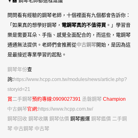
👩‍🏫 鋼琴老師都這樣建議
問問看有經驗的鋼琴老師，十個裡面有九個都會告訴你：
「如果真的想學好鋼琴，
電鋼琴真的不值得買
。」學習音
樂是需要耳朵、手指、感覺全面配合的，而這些，電鋼琴
通通無法提供。老師們會推薦從
中古鋼琴
開始，是因為這
是最接近專業學習的起點。
鋼琴年份
查
詢:
https://www.hcpp.com.tw/modules/news/article.php?
storyid=21
賞
二手鋼琴
預約專線
:0909027391
丞磐鋼琴
C
hampion
中古鋼琴
官網:
https://www.hcpp.com.tw/
鋼琴回收
鋼琴收購
鋼琴估價
鋼琴搬運
鋼琴鑑價
二手鋼
琴
中古鋼琴
中古琴