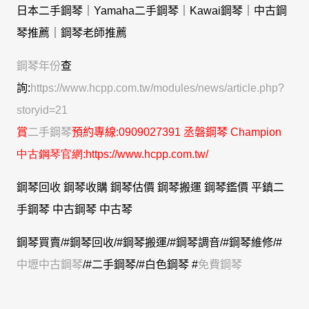
日本二手鋼琴｜Yamaha二手鋼琴｜Kawai鋼琴｜中古鋼
琴推薦｜鋼琴老師推薦
鋼琴年份
查
詢:
https://www.hcpp.com.tw/modules/news/article.php?
storyid=21
賞
二手鋼琴
預約專線
:0909027391 丞磐鋼琴
C
hampion
中古鋼琴官網:https://www.hcpp.com.tw/
鋼琴回收 鋼琴收購 鋼琴估價 鋼琴搬運 鋼琴鑑價
平鎮二
手鋼琴 中古鋼琴 中古琴
鋼琴買賣/
#鋼琴回收
/
#鋼琴搬運
/
#鋼琴調音
/
#鋼琴維修
/
#
中壢中古鋼琴
/
#二手鋼琴
/
#白色鋼琴 #
免費鋼琴