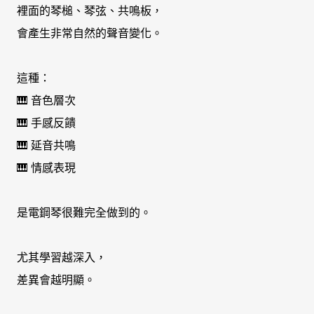
裡面的琴槌、琴弦、共鳴板，
會產生非常自然的聲音變化。
這種：
🎹 音色層次
🎹 手感反饋
🎹 延音共鳴
🎹 情感表現
是電鋼琴很難完全做到的。
尤其學習越深入，
差異會越明顯。