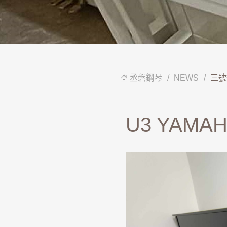
丞磐鋼琴
NEWS
三號
U3 YAMA