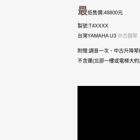
最
低售價:48800元
製號:T4XXXX
台灣YAMAHA U3
中古鋼琴
附贈:調音一次、中古升降琴
不含運(北部一樓或電梯大約2