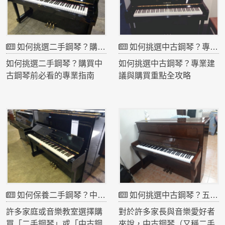
如何挑選二手鋼琴？購買中古鋼琴前必看的專業指南
如何挑選中古鋼琴？專業建議與購買重點全攻略
如何挑選二手鋼琴？購買中
如何挑選中古鋼琴？專業建
古鋼琴前必看的專業指南
議與購買重點全攻略
想學鋼琴、想替孩子添購樂
現今許多家長與音樂愛好
器，卻又覺得新琴太貴？那
者，為了節省預算又想擁有
麼「二手鋼琴」或「中古鋼
高品質樂器，會選擇購買
琴」就是非常聰明的選擇。
「中古鋼琴」或「二手鋼
許多日本製YAMAHA、
琴」。但市場上中古鋼琴種
KAWAI鋼琴在品質、手感與
類繁多、價格落差大，要怎
音色上都極為穩定，只要挑
麼挑才不踩雷？以下整理出
對了琴，往往能以實惠的價
幾個專業重點，幫助你找到
如何保養二手鋼琴？中古鋼琴長期維護必看指南
如何挑選中古鋼琴？五大關鍵重點帶你買到音色好又耐用的鋼琴
格買到如新的品質。不過，
音色佳、觸感好、又耐用的
市面上的中古鋼琴品質參差
理想鋼琴。
許多家庭或音樂教室選擇購
對於許多家長與音樂愛好者
不齊，該如何挑選才不會踩
買「二手鋼琴」或「中古鋼
來說，中古鋼琴（又稱二手