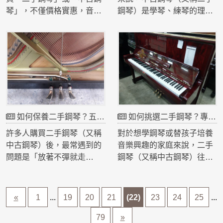
雷？以下是專業建議與實用
琴」，不僅價格實惠，音色
鋼琴）是學琴、練琴的理想
指南。
與觸感往往也不輸新琴。然
選擇。它不僅比全新鋼琴更
而，鋼琴是精密樂器，若保
實惠，音色與觸感也能達到
養不當，很容易出現音準不
專業級水準。
穩、鍵盤卡鍵、音色變悶等
但市面上的中古鋼琴種類繁
問題。
多，價格差異大，到底該怎
想讓你的鋼琴保持最佳狀
麼挑？本篇將教你幾個實用
態？以下教你如何正確保養
技巧，讓你輕鬆挑到品質好
二手鋼琴，延長使用壽命、
又不踩雷的中古鋼琴。
如何保養二手鋼琴？五大秘訣讓你的中古鋼琴維持最佳狀態
如何挑選二手鋼琴？專業建議帶你買到音色好又耐用的中古鋼琴
維持絕佳音色。
許多人購買二手鋼琴（又稱
對於想學鋼琴或替孩子培養
中古鋼琴）後，最常遇到的
音樂興趣的家庭來說，二手
問題是「放著不彈就走
鋼琴（又稱中古鋼琴）往往
音」、「琴鍵變重」、「音
是最經濟又實惠的選擇。許
色變悶」。
多人在搜尋「二手鋼琴怎麼
其實，鋼琴就像人體一樣，
挑」、「YAMAHA中古鋼琴
«
1
...
19
20
21
(22)
23
24
25
...
需要定期「保養與調整」，
推薦」時，最在意的就是
才能維持最佳狀態。
——如何買到品質好、壽命
79
»