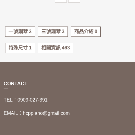
本篇將告訴你如何正確保養
長、價格合理的鋼琴。以下
中古鋼琴，讓音色更穩定、
將帶您了解幾個關鍵重點，
壽命更長久。
幫助您安心選購。
一號鋼琴 3
三號鋼琴 3
商品介紹 0
特殊尺寸 1
相關資訊 463
CONTACT
TEL：0909-027-391
EMAIL：hcppiano@gmail.com