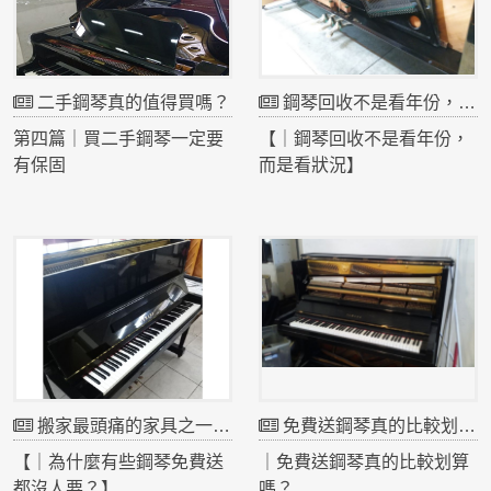
二手鋼琴真的值得買嗎？
鋼琴回收不是看年份，而是看狀況
第四篇｜買二手鋼琴一定要
【｜鋼琴回收不是看年份，
有保固
而是看狀況】
很多人買中古鋼琴時，只比
很多客人來電第一句話就
較價格，卻忽略了保固的重
是：
要性。
「我的鋼琴30年了，還有價
專業店家通常會提供整理、
值嗎？」
調音及保固服務，如果後續
有任何問題，也能協助處
其實鋼琴能不能回收，不是
理。
單純看年份。
搬家最頭痛的家具之一：鋼琴收購
免費送鋼琴真的比較划算嗎？
如果購買來源不明的二手鋼
有些20年的鋼琴因為環境潮
【｜為什麼有些鋼琴免費送
｜免費送鋼琴真的比較划算
琴，沒有售後服務，未來若
濕、長期沒有保養，狀況可
都沒人要？】
嗎？