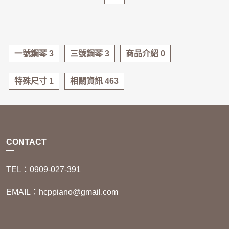
沒有保養整理，後續維修費
方式。
這時候很多人會想：「鋼琴
🎹 維修
只要經過專業整理、調音與
段。
用可能遠遠超過鋼琴本身價
｜為什麼許多鋼琴行願意回
可以直接丟掉嗎？」
若向個人賣家購買，未來遇
檢查，二手鋼琴不僅價格更
值。
收日本原裝鋼琴？
其實鋼琴屬於大型且重量極
到問題往往求助無門。
親民，也能陪伴孩子學琴多
孩子小時候學鋼琴，全家滿
日本原裝鋼琴向來以品質穩
重的樂器，一般直立式鋼琴
選擇具有實體展示空間與售
年，是許多家庭的高 CP 值
心期待。
因此專業鋼琴回收評估時，
定、耐用度高聞名。
一號鋼琴 3
三號鋼琴 3
商品介紹 0
重量約200至250公斤，平台
後服務的專業鋼琴商，才能
選擇。
看的不是品牌而已，更重要
像 Yamaha U系列、Kawai
鋼琴甚至超過300公斤，不
在日後使用上更加安心。
但隨著升學、課業增加，練
的是實際狀況。
BL系列等經典型號，即使已
但搬運困難，若處理不當還
買鋼琴不只是買產品，更是
特殊尺寸 1
相關資訊 463
第六篇｜挑選二手鋼琴，找
琴時間越來越少，最後鋼琴
有二三十年歷史，經過專業
可能造成危險。
購買長期服務。
專業店家最重要
變成家中的大型裝飾品。
別讓家中的老鋼琴繼續占空
整理後依然能維持優秀音色
專業鋼琴回收服務除了協助
#鋼琴調音 #鋼琴保養 #中古
間，歡迎私訊我們協助免費
與觸鍵感。
搬運外，也會評估鋼琴的品
鋼琴推薦購買二手鋼琴前，
市面上的二手鋼琴來源很
幾年後才發現：
評估。
因此許多鋼琴行會積極回收
牌、型號、年份與狀況。有
先確認品牌與型號
多，但品質卻差異很大。
這類鋼琴，整理後提供給有
些日本原裝鋼琴即使使用多
許多家長在選購鋼琴時，第
CONTACT
佔空間、搬不動、又不知道
【｜搬家最頭痛的家具之
需求的家庭。
年，仍具有整理與再利用價
一個考量往往是價格，但其
專業店家會仔細檢查鋼琴內
怎麼處理。
一：鋼琴收購】
相較之下，一些來源不明或
值，甚至有機會折抵搬運費
實品牌與型號更重要。
TEL：0909-027-391
部零件、琴槌、琴弦、響板
品質較差的雜牌琴，往往因
用。
知名品牌如 Yamaha、
及擊弦機，並完成調音、整
其實這是非常常見的情況。
搬家時最讓人傷腦筋的家具
零件取得不易、結構設計不
如果家中有閒置鋼琴，不妨
Kawai 等日本原裝鋼琴，擁
EMAIL：hcppiano@gmail.com
音與清潔後才販售。
是什麼？
佳，而缺乏回收價值。
先請專業人員評估，讓鋼琴
有穩定的品質與良好的耐用
如果確定未來沒有使用需
若您家中的鋼琴是日本原裝
找到下一個喜愛音樂的家
性，即使使用多年，仍然具
此外，還會提供搬運、保固
求，可以考慮專業鋼琴回收
很多人的答案都是鋼琴。
品牌，不妨先諮詢專業回收
庭，延續它的生命與價值。
有相當不錯的音色與手感。