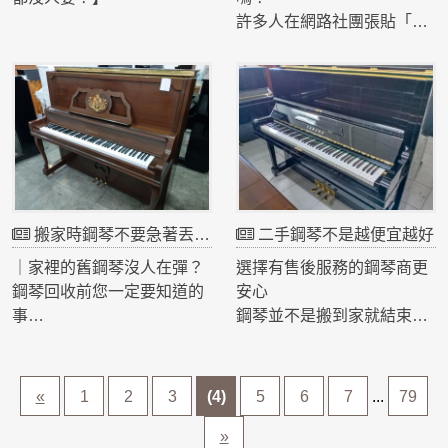
需要維修，花費可能更高。
能比40年但定期保養的鋼琴
許多人在網路社團張貼「免
還差。
很多人以為鋼琴很貴，就算
費送鋼琴」，以為很快就會
因此，購買二手鋼琴時，除
不彈了至少還能賣點錢。
有人來搬走。
了價格，更要重視店家的專
專業評估通常會檢查：
但實際上，搬運一台鋼琴往
業與信譽。
但實際上，我們每天都會接
往需要數千元甚至上萬元費
✔ 音板狀況
到許多鋼琴回收詢問，其中
用，因此許多人看到免費鋼
第五篇｜二手鋼琴真的值得
✔ 琴弦鏽蝕程度
不少鋼琴就算免費贈送，甚
琴後，仍會因搬運成本而放
買嗎？
✔ 擊弦機磨損程度
至願意補貼搬運費，還是很
棄。
✔ 鍵盤功能
難找到人接手。
此外，若鋼琴本身狀況不
答案是值得。
✔ 調音穩定度
搬家時鋼琴不要急著丟，先了解是否有 鋼琴回收 價值
二手鋼琴不是越便宜越好
佳，接手者可能還需要支付
✔ 外觀保存情況
原因其實很簡單。
整理與維修費用。
｜家裡的舊鋼琴沒人在彈？
選擇有售後服務的鋼琴商更
許多日本原裝鋼琴採用高品
專業鋼琴回收的好處在於：
鋼琴回收前您一定要知道的
安心
質木材製作，經過多年自然
因此不要只看年齡判斷鋼琴
一台鋼琴真正的價值，不是
✔ 提供完整評估
事
鋼琴並不是搬到家就結束
熟成，音色反而更加穩定。
價值，實際狀況才是關鍵。
外觀看起來完整，而是內部
✔ 專業搬運服務
許多家庭在孩子學琴時購入
了。
機構、音板、琴弦、擊弦機
✔ 不需自行找人搬運
鋼琴，但隨著升學、工作或
後續還需要：
不少音樂老師、補習班甚至
【｜孩子不彈鋼琴後，鋼琴
與調音穩定度是否正常。
✔ 避免搬運過程發生危險
搬家，鋼琴逐漸成為家中的
🎹 調音
«
1
2
3
(4)
5
6
7
...
79
演奏者，也都選擇品質良好
該怎麼辦？】
對於屋主來說，不但省時省
大型家具，占據空間卻無人
🎹 整音
的中古鋼琴。
如果鋼琴已經超過30、40年
力，也能獲得最合適的處理
使用。
🎹 保養
»
很多家庭都曾經歷過這個階