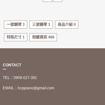
多數鋼琴老師都會建議直接
與全新鋼琴相似的音質與手
買二手鋼琴，而不是電鋼琴
感。但前提是，你必須知道
呢？ 今天就來解析二手鋼琴
該如何挑選，才能避免買到
相較於電鋼琴的優勢，讓你
「雷琴」！今天就來教大家
一號鋼琴 3
三號鋼琴 3
商品介紹 0
了解為何老師們會這麼推
選購中古鋼琴的必知重點，
薦！
讓你買得安心、用得放心！
特殊尺寸 1
相關資訊 466
CONTACT
TEL：0909-027-391
EMAIL：hcppiano@gmail.com