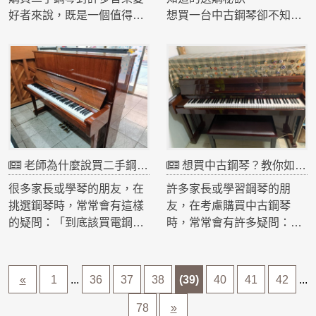
好者來說，既是一個值得考
想買一台中古鋼琴卻不知道
慮的選擇，也是一個需要謹
從何下手嗎？其實，挑選中
慎決策的過程。隨著鋼琴需
古鋼琴是一件需要用心和耐
求的多樣化，越來越多的人
心的事情，尤其是在鋼琴市
選擇購買二手鋼琴，因為它
場中有各式各樣的選擇。如
不僅能滿足音樂學習的需
果你還在猶豫該如何選擇，
求，還能為預算有限的家庭
下面這篇文章的問答形式，
提供更具性價比的選擇。然
將幫助你解答在購買中古鋼
而，如何選擇一台適合自己
琴過程中的疑問，讓你在選
老師為什麼說買二手鋼琴比電鋼琴好？原因大解析！
想買中古鋼琴？教你如何選擇最適合的好琴！
的二手鋼琴卻是許多人心中
擇鋼琴時更加清楚、明確。
的疑惑。今天，我們就來探
很多家長或學琴的朋友，在
許多家長或學習鋼琴的朋
討一下，當你決定購買二手
挑選鋼琴時，常常會有這樣
友，在考慮購買中古鋼琴
鋼琴時，該如何從多種選擇
的疑問：「到底該買電鋼琴
時，常常會有許多疑問：該
中挑出最適合你的那一台。
還是二手鋼琴？」尤其是剛
選擇什麼品牌？如何判斷鋼
開始學琴的學生，可能會覺
琴的狀況？中古鋼琴會不會
得電鋼琴便宜、省空間、還
容易故障？ 其實，選擇品質
«
1
...
36
37
38
(39)
40
41
42
...
可以戴耳機練習，似乎比傳
良好的中古鋼琴，不僅能大
統鋼琴更方便。但為什麼大
幅降低購琴成本，還能擁有
78
»