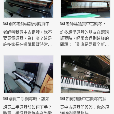
鋼琴老師建議你購買中古鋼琴而非電鋼琴，其實是出於對學習效果與孩子未來音樂發展的負責
老師建議買中古鋼琴，不用買新琴，更不要買電鋼琴，為什麼？
老師叫我買中古鋼琴，說不
許多想學鋼琴的朋友在選購
要買電鋼琴，為什麼？這是
鋼琴時，經常會遇到這樣的
許多家長在選購鋼琴時常見
問題：「到底是要買全新鋼
的疑問。其實，這樣的建議
琴，還是選擇二手鋼琴？電
並不是沒有道理，尤其是在
鋼琴又能不能取代傳統鋼
學琴的初期，選擇一台適合
琴？」不少音樂老師都會建
的鋼琴對孩子的發展至關重
議學生購買中古鋼琴，而不
要。那麼，為什麼老師會推
是花大錢買新的，更不要選
薦中古鋼琴而非電鋼琴呢？
擇電鋼琴。那麼，這背後的
讓我們從幾個角度來深入探
原因是什麼呢？今天就來為
討。
大家分析老師們的看法，幫
購買二手鋼琴時，該如何從多種選擇中挑出最適合你的那一台?
如何判斷中古鋼琴的狀況是否良好？
助你做出最適合自己的選
擇！
想買二手鋼琴該如何下手？
買中古鋼琴問與答：你必須
購買二手鋼琴對許多音樂愛
知道的選購秘訣