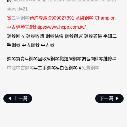
storyid=21
賞
二手鋼琴
預約專線
:0909027391 丞磐鋼琴
C
hampion
中古鋼琴官網:https://www.hcpp.com.tw/
鋼琴回收 鋼琴收購 鋼琴估價 鋼琴搬運 鋼琴鑑價
平鎮二
手鋼琴 中古鋼琴 中古琴
鋼琴買賣/
#鋼琴回收
/
#鋼琴搬運
/
#鋼琴調音
/
#鋼琴維修
/
#
中壢中古鋼琴
/
#二手鋼琴
/
#白色鋼琴 #
免費鋼琴
上一篇
下一篇