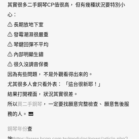
其實很多二手鋼琴CP值很高， 但有幾種狀況要特別小
心：
⚠ 長期放地下室
⚠ 發霉潮濕很嚴重
⚠ 琴鍵回彈不平均
⚠ 內部明顯生鏽
⚠ 很久沒調音保養
因為有些問題， 不是外觀看得出來的。
尤其很多人會只看外表： 「這台很新耶！」
結果打開裡面， 狀況其實很差。
所以
買二手鋼琴
， 一定要找願意完整檢查、 願意售後服
務的人。 🎹
鋼琴年份
查
詢:
https://www.hcpp.com.tw/modules/news/article.php?