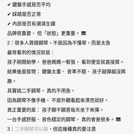
✔ 鍵盤手感是否平均
✔ 踩踏是否正常
✔ 內部是否有潮濕生鏽
品牌很重要， 但「狀態」更重要。 🎹
2｜很多人買錯鋼琴，不是因為不懂琴，而是太急
最常看到的情況就是：
孩子剛開始學， 爸爸媽媽一緊張， 看到便宜就直接買。
結果後面發現： 鍵盤太重、 音準不穩、 孩子越彈越沒興
趣。
其實挑二手鋼琴， 真的不用急。
因為鋼琴不像手機， 不是外觀看起來漂亮就好。
真正重要的是： 孩子願不願意每天坐下來彈。
一台手感舒服、 音色穩定的鋼琴， 真的會差很多。 🎹
3｜
二手鋼琴可以買
，但這幾種真的要注意