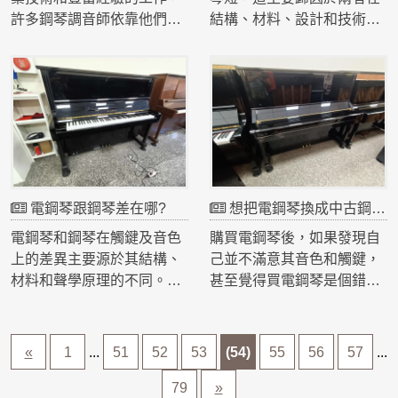
術再先進，也難以捕捉鋼琴
這些年中接觸過各種品牌和
許多鋼琴調音師依靠他們的
結構、材料、設計和技術方
每一次擊鍵的細微變化和共
型號的鋼琴，經歷了無數次
耳朵來進行調音，這種技術
面的差異。了解這些差異有
鳴效果。建模音源則是通過
的調音和維修工作。這些豐
需要多年的訓練和練習。使
助於我們更好地理解為什麼
數學模型模擬鋼琴音色，這
富的經驗使得他們能夠迅速
用耳朵進行調音的調音師通
電鋼琴的壽命不如傳統鋼琴
種方法雖然可以生成更豐富
判斷鋼琴的問題所在，並做
常被認為非常厲害，這是因
長，並在購買和使用過程中
的音色變化，但仍然難以完
出正確的調整。此外，經驗
為他們具備了以下幾個重要
做出更明智的決定。結構和
全還原真實鋼琴的複雜音響
豐富的調音師對於各種聲學
的技能和素質。1. 精確的音
材料傳統鋼琴的結構主要由
特性。2. 共鳴和響應的差
環境也有深入的理解，能夠
高判斷能力：依靠耳朵進行
木材、鋼絲和其他堅固耐用
異：傳統鋼琴的音色來自於
根據不同的場地條件調整鋼
調音的調音師擁有極為敏銳
的材料組成。鋼琴的音板、
琴弦振動和共鳴箱的共振效
琴，使其發揮最佳效果。2.
電鋼琴跟鋼琴差在哪?
想把電鋼琴換成中古鋼琴，鋼琴的觸鍵及音色真的比較理想，且中古鋼琴還比電鋼琴便宜，買電鋼琴有點後悔，現在要怎麼處理?
的音高判斷能力。他們能夠
弦和槌機系統經過精心設計
應。每一個音符的發聲都會
技術水平的積累：隨著時間
準確地聽出每個琴鍵的微小
和製造，能夠承受長時間的
電鋼琴和鋼琴在觸鍵及音色
購買電鋼琴後，如果發現自
引發整個琴體的共鳴，產生
的推移，年紀較大的調音師
音高偏差，並通過微調琴弦
使用和頻繁的調音。優質的
上的差異主要源於其結構、
己並不滿意其音色和觸鍵，
豐富而深邃的音響效果。電
通常已經掌握了多種調音技
的張力來校正音高。這種能
木材如紅木和楓木在經過適
材料和聲學原理的不同。理
甚至覺得買電鋼琴是個錯誤
鋼琴則缺乏這樣的物理結
巧和方法。他們能夠精確地
力來自於長時間的專業訓練
當的處理後，具有極高的耐
解這些差異有助於我們更好
決定，這種後悔的感覺是可
構，因此無法再現鋼琴獨特
調整每根琴弦的音高，確保
和對音樂的深刻理解。鋼琴
用性和穩定性，可以保持數
地選擇適合自己的樂器，並
以理解的。很多人在購買電
的共鳴和響應。雖然一些高
鋼琴的音色和音質達到最佳
的每個音高都需要精確到極
十年甚至更長的時間。相
認識到兩者各自的優勢和局
鋼琴後，會發現它無法完全
«
1
...
51
52
53
(54)
55
56
57
...
端電鋼琴嘗試通過內置揚聲
狀態。這些技術水平是通過
小的音分範圍內，這對調音
反，電鋼琴的結構主要由電
限。1. 結構與工作原理的差
滿足自己對鋼琴的需求和期
器和共鳴模擬技術來彌補這
長期的實踐和不斷的學習積
師的聽覺靈敏度提出了極高
子元件和塑料部件組成。雖
異：鋼琴是一種機械樂器，
望。相比之下，傳統鋼琴尤
79
»
一差距，但效果依然有限。
累而來的，並且需要對鋼琴