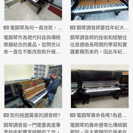
電鋼琴為何一直改款，其音色觸鍵還是不像鋼琴?
鋼琴調音師要找年紀大的還是年輕的?
電鋼琴作為現代科技與傳統
鋼琴調音師的技術和經驗往
樂器結合的產品，從問世以
往是通過長時間的學習和實
來一直在不斷改款和升級。
踐累積而來的，因此年紀較
儘管如此，許多音樂愛好者
大的調音師通常擁有豐富的
仍然覺得電鋼琴的音色和觸
經驗和深厚的技術功底。然
鍵感受難以完全模仿傳統鋼
而，這並不意味著年輕的調
琴。這種現象背後有多方面
音師就不具備優秀的技術。
的原因。1. 音源技術的限
評判一名調音師是否厲害，
制：電鋼琴的音色主要依賴
需要考慮多方面的因素，包
於音源技術，目前常用的有
括經驗、技術水平、學習態
取樣音源和建模音源。取樣
度和創新能力。1. 經驗的重
如何挑選厲害的調音師?
電鋼琴壽命長嗎?為甚麼才保固一年左右?
音源是通過錄製真實鋼琴的
要性：年紀較大的調音師通
音符，然後在演奏時播放這
常在鋼琴調音領域工作了很
鋼琴調音是一門需要高度專
電鋼琴的壽命通常比傳統鋼
些錄音。然而，即使錄製技
多年，甚至幾十年。他們在
業技術和豐富經驗的工作，
琴短，這主要歸因於兩者在