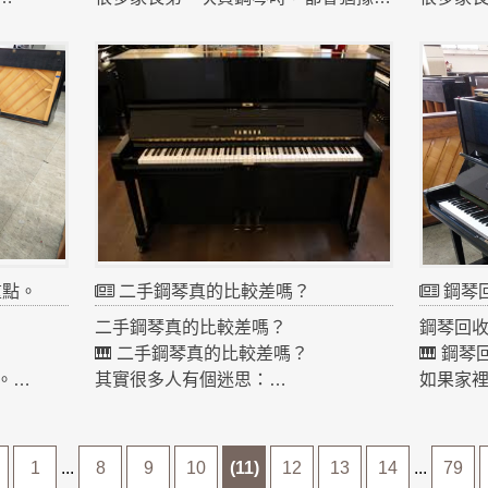
「要買新琴？還是二手鋼琴？」
二手鋼
其實很多鋼琴老師都會建議學生
定比新
先從二手鋼琴開始。
易買到
原因有幾個：
今天分享
1️⃣ CP值高
點。
新鋼琴價格通常在
1️⃣ 看品
💰 8萬～20萬以上
建議優
但優質的二手鋼琴
Yamah
可能 3萬～6萬就能入手
定、零
對初學者來說非常划算。
年。
2️⃣ 音色更成熟
2️⃣ 看琴
重點。
二手鋼琴真的比較差嗎？
鋼琴
鋼琴其實和小提琴一樣
打開鋼
二手鋼琴真的比較差嗎？
鋼琴回
使用一段時間後聲音會更穩定
✔ 琴弦
🎹 二手鋼琴真的比較差嗎？
🎹 鋼
很多日本製鋼琴，音色甚至比新琴更溫
✔ 木頭
。
其實很多人有個迷思：
如果家
潤。
✔ 是否
「二手的會不會不好？」
件事情
3️⃣ 學習需求其實不需要新琴
這些都
但其實很多日本鋼琴的壽命非常長。
① 品牌
對初學者來說
3️⃣ 試
只要經過：
日本鋼
1
...
8
9
10
(11)
12
13
14
...
79
最重要的是
好的鋼
整理
② 樓層