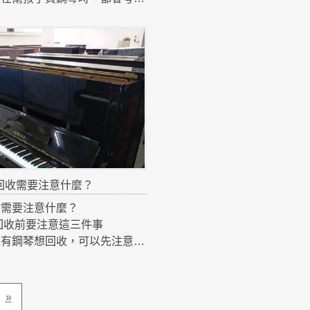
琴，因為價格親民、品質也不一
琴差。但如果不懂得挑選，很容
狀況不好的鋼琴。
幾個 挑選二手鋼琴的重要重
牌
先選擇大品牌，例如
a、Kawai 等日系鋼琴，品質穩
件耐用，使用壽命通常可達數十
況
回收需要注意什麼？
琴上蓋觀察內部
收需要注意什麼？
是否生鏽
琴回收前要注意這三件事
是否有裂痕
裡有鋼琴想回收，可以先注意幾
有潮濕或霉味
。
是判斷鋼琴健康的重要指標。
與型號
彈觸鍵
琴通常比較有回收價值。
»
琴觸鍵應該
與搬運