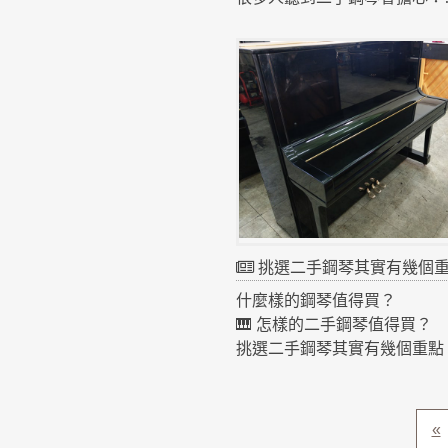
「會不會買到壞掉的鋼琴？」
其實只要注意幾個地方
就可以大大降低風險。
⚠️ 地雷一：來路不明
有些鋼琴來源不清楚
例如
❌ 長期潮濕
❌ 倉庫放太久
❌ 未整理直接販售
這些都可能影響壽命。
⚠️ 地雷二：沒有整理
挑選二手鋼琴其實有幾個
鋼琴是精密樂器
什麼樣的鋼琴值得買？
通常有 8000多個零件
🎹 怎樣的二手鋼琴值得買？
如果沒有經過
挑選二手鋼琴其實有幾個重點
✔ 整修
✔ 品牌
✔ 調整
✔ 整理品質
✔ 調音
✔ 音色
«
彈起來會很不穩定。
✔ 手感