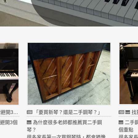
3個地雷
「要買新琴？還是二手鋼琴？」
🎹 
你避開3個
🎹 為什麼很多老師都推薦買二手鋼
🎹 二
琴？
個重點
很多家長第一次買鋼琴時，都會猶豫
很多家