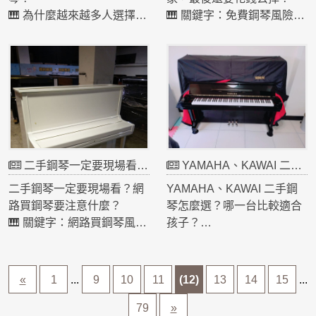
如果家中有不用的鋼琴，也
③ 是否有調音
🎹 為什麼越來越多人選擇二
🎹 關鍵字：免費鋼琴風險｜
可以找專業店家估價回收。
整理完的鋼琴一定會重新調
手鋼琴？
二手鋼琴陷阱｜鋼琴回收經
音，彈起來才會舒服。
很多家長在幫孩子找鋼琴
驗
🎹 建議一定要 親自試彈
時，都會問一個問題：
常聽到有人說：
手感、音色最準。
要買新的，還是二手鋼琴？
👉「我朋友送我一台二手鋼
其實現在很多人會選擇 中古
琴，不用錢！」
鋼琴，原因很簡單。
但實際案例是👇
✔ 價格更親民
一台全新鋼琴可能要十幾萬
二手鋼琴一定要現場看？網路買鋼琴要注意什麼？
YAMAHA、KAWAI 二手鋼琴怎麼選？哪一台比較適合孩子？
甚至二十萬，但品質好的中
古鋼琴只要 3～6萬元 就能
二手鋼琴一定要現場看？網
YAMAHA、KAWAI 二手鋼
入手。
路買鋼琴要注意什麼？
琴怎麼選？哪一台比較適合
✔ 音色其實很好
🎹 關鍵字：網路買鋼琴風險
孩子？
很多日本鋼琴本身品質很
｜二手鋼琴實體店｜中古鋼
🎹 關鍵字：YAMAHA 二手
好，只要經過整理與調音，
琴試彈
鋼琴｜KAWAI 二手鋼琴｜鋼
音色依然很漂亮。
現在很多人會在網路上看到
琴品牌比較
«
1
...
9
10
11
(12)
13
14
15
...
✔ CP值高
「便宜二手鋼琴」，但要注
家長常問：
對初學者或小朋友來說，二
意👇
👉「YAMAHA 跟 KAWAI 哪
79
»