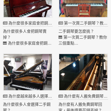
為什麼很多家庭會把鋼琴回收？
第一次買二手鋼琴？教你三個重點
為什麼很多人會把鋼琴賣
二手鋼琴要怎麼挑？
掉？
🎹 第一次買二手鋼琴？教你
🎹 為什麼很多家庭會把鋼琴
三個重點
回收？
很多人會擔心：
很多鋼琴其實不是壞掉，而
「二手鋼琴會不會很舊？」
是因為：
其實只要注意幾個重點就可
小孩長大不彈了
以安心購買。
搬家沒空間
① 品牌很重要
家裡重新裝潢
像 Yamaha、Kawai 這些日
所以才會選擇 鋼琴回收。
本鋼琴品質很好，即使20～
其實很多鋼琴整理後仍然可
30年仍然很好用。
為什麼越來越多人選擇二手鋼琴？
為什麼有人搬免費鋼琴回家，最後還要花錢丟掉？
以繼續使用。
② 有沒有整理過
這也是為什麼中古鋼琴市場
鋼琴是精密樂器，是否整
為什麼很多人會選擇二手鋼
為什麼有人搬免費鋼琴回
一直存在。
理、調整機械結構很重要。
琴？
家，最後還要花錢丟掉？