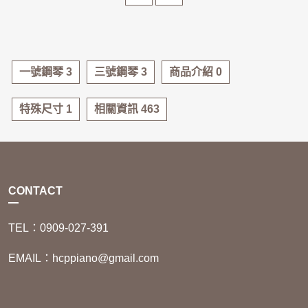
手鋼琴其實非常適合。
個比較好？」
如果未來真的要升級，再換
其實沒有誰一定比較好，重
琴也不會太心痛。
點是👇
📍如果你正在找 中古鋼琴 /
二手鋼琴 / 鋼琴回收
一號鋼琴 3
三號鋼琴 3
商品介紹 0
歡迎來店試彈看看，多比較
最重要。
特殊尺寸 1
相關資訊 463
CONTACT
TEL：0909-027-391
EMAIL：hcppiano@gmail.com